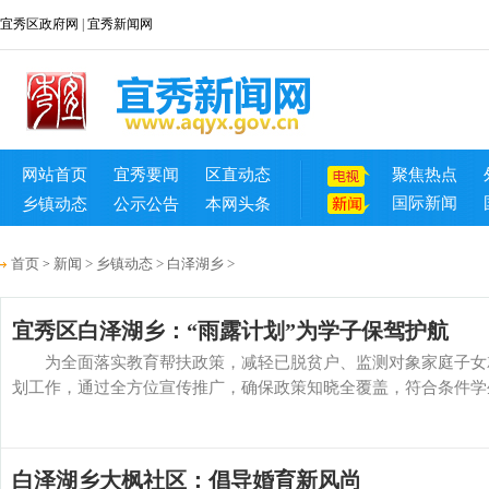
宜秀区政府网
|
宜秀新闻网
网站首页
宜秀要闻
区直动态
聚焦热点
国际新闻
乡镇动态
公示公告
本网头条
首页
新闻
>
乡镇动态
>
白泽湖乡
>
>
宜秀区白泽湖乡：“雨露计划”为学子保驾护航
为全面落实教育帮扶政策，减轻已脱贫户、监测对象家庭子女就学
划工作，通过全方位宣传推广，确保政策知晓全覆盖，符合条件学生
白泽湖乡大枫社区：倡导婚育新风尚