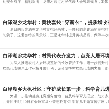
动安全有序、精彩圆满，龙华村通过村民代表大会统筹规划，凝聚党
白泽湖乡龙华村：黄桃套袋 “穿新衣” ，提质增收
夏日的阳光洒在龙华村黄桃经果林，一颗颗圆润饱满的黄桃挂满
制袋子。这道独特的风景线，正是龙华村提升黄桃品质、保障丰收收
白泽湖乡龙华村：村民代表齐发力，点亮人居环境
为深入推进农村人居环境整治的长效管护工作，进一步提升村民
居民代表联户工作积极开展行动，充分发挥村居民代表的力量，促使
白泽湖乡大枫社区：守护成长第一步，科学育儿
为进一步推动普惠托育服务落地，普及科学育儿理念，助力家庭
共青团于5月10日在会议室举办普惠托育·科学育儿主题宣传讲座，吸