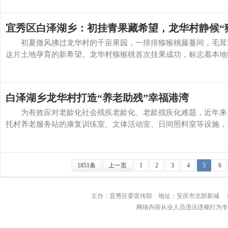
宜秀区白泽湖乡：初挂青果藏希望，龙华村静候“
初夏微风拂过龙华村的千亩果园，一排排猕猴桃藤蔓间，毛茸茸
这片土地孕育的新希望。龙华村猕猴桃首次挂果成功，标志着本地特
白泽湖乡龙华村打造“养老助残”幸福港湾
为有效应对老龄化社会残疾老龄化、老龄残疾化难题，近年来，
托村养老服务站的康复训练室、文体活动室、日间照料室等设施，为残
1851条
上一页
1
2
3
4
5
6
主办：宜秀区委宣传部 地址：安庆市北部
网络内容从业人员违法违规行为专用举报