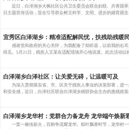
近日，白泽湖乡大枫社区公共卫生委员会联合妇联、共青团举办弘
日主题宣传活动，旨在引导群众树立科学、文明、进步的婚育观念，共
宜秀区白泽湖乡：精准适配解民忧，扶残助残暖
感谢党和政府的关心关怀，为我配备了助听器，以前我的右耳基
得见。5月21日，残疾人王某在适配现场开心地说道。此次活动以精
白泽湖乡白泽社区：让关爱无碍，让温暖可及
为深入贯彻落实省、市、区关于残疾人事业的决策部署，进一步
和安全感，近日，白泽社区联合白泽湖乡残联协会主办的惠残政策进
白泽湖乡龙华村：党群合力备龙舟 龙华端午焕新
一桨一桡传薪火，百舸争流耀龙华。粽叶飘香时节，龙华村一年