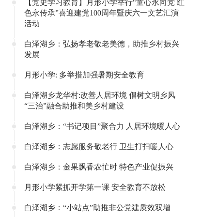
【党史学习教育】月形小学举行“童心永向党 红
色永传承”喜迎建党100周年暨庆六一文艺汇演
活动
白泽湖乡：弘扬孝老敬老美德，助推乡村振兴
发展
月形小学: 多举措加强暑期安全教育
白泽湖乡龙华村:改善人居环境 倡树文明乡风
“三治”融合助推和美乡村建设
白泽湖乡：“书记项目”聚合力 人居环境暖人心
白泽湖乡：志愿服务敬老行 卫生打扫暖人心
白泽湖乡：金果飘香农忙时 特色产业促振兴
月形小学紧抓开学第一课 安全教育不放松
白泽湖乡：“小站点”助推非公党建质效双增