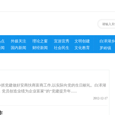
热点
外媒关注
理论之窗
宜游宜秀
文明创建
白泽湖乡
新闻
国内新闻
财经新闻
社会民生
文化教育
罗岭镇
党建做好安商扶商富商工作,以实际向党的生日献礼。白泽湖
创造业绩为企业富家”的“党建提升年......
2012-12-17
作