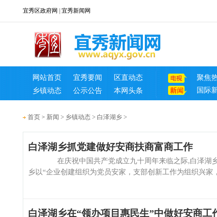
宜秀区政府网
|
宜秀新闻网
网站首页
宜秀要闻
区直动态
聚焦
国际
乡镇动态
公示公告
本网头条
首页
新闻
>
乡镇动态
>
白泽湖乡
>
>
白泽湖乡抓党建做好安商扶商富商工作
在庆祝中国共产党成立九十周年来临之际,白泽湖乡抓
乡以“企业创建组织为党员安家，支部创新工作为组织兴家，党员
白泽湖乡在“领办项目惠民生”中做好安商工