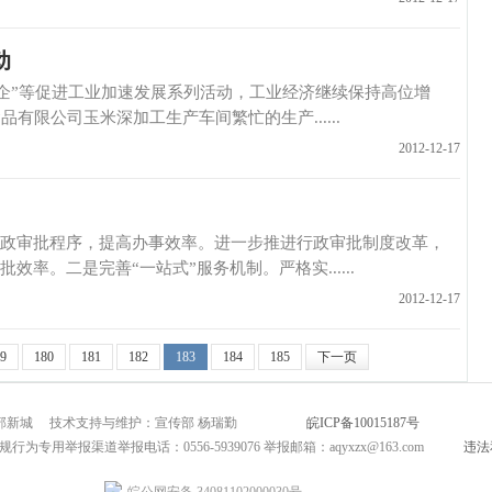
动
”等促进工业加速发展系列活动，工业经济继续保持高位增
品有限公司玉米深加工生产车间繁忙的生产......
2012-12-17
批程序，提高办事效率。进一步推进行政审批制度改革，
率。二是完善“一站式”服务机制。严格实......
2012-12-17
9
180
181
182
183
184
185
下一页
市北部新城 技术支持与维护：宣传部 杨瑞勤
皖ICP备10015187号
互联网新闻
为专用举报渠道举报电话：0556-5939076 举报邮箱：aqyxzx@163.com
违法