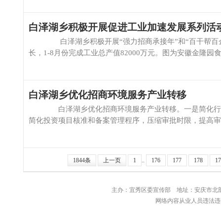
白泽湖乡积极开展促进工业加速发展系列活
白泽湖乡积极开展“强力招商承接年”和“百干帮百企
长，1-8月份完成工业总产值82000万元。图为安徽金隆园食
白泽湖乡优化招商环境服务产业转移
白泽湖乡优化招商环境服务产业转移。一是简化行政审
简化投资项目核准和备案管理程序，压缩审批时限，提高审批效
1844条
上一页
1
..
176
177
178
17
主办：宜秀区委宣传部 地址：安庆
网络内容从业人员违法违规行