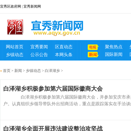
宜秀区政府网
|
宜秀新闻网
网站首页
宜秀要闻
区直动态
聚焦热点
国际新闻
乡镇动态
公示公告
本网头条
首页
新闻
>
乡镇动态
>
白泽湖乡
>
>
白泽湖乡积极参加第六届国际徽商大会
白泽湖乡积极参加第六届国际徽商大会，并参加安庆市承接
户。认真组织乡领导带队外出招商活动，重点是跟踪落实在手洽谈的重
白泽湖乡全面开展违法建设整治攻坚战