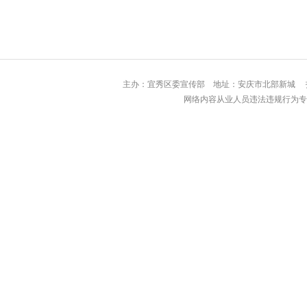
主办：宜秀区委宣传部 地址：安庆市北部
网络内容从业人员违法违规行为专用举报