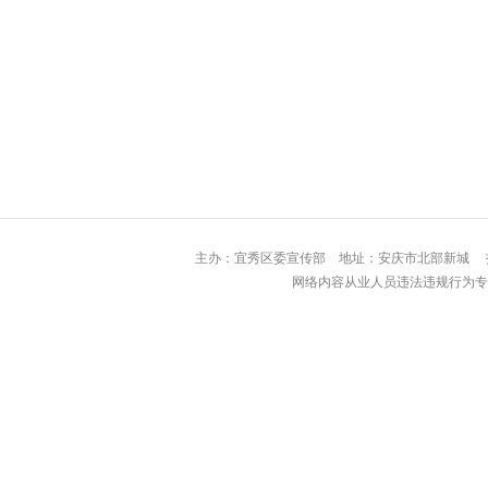
主办：宜秀区委宣传部 地址：安庆市北部
网络内容从业人员违法违规行为专用举报