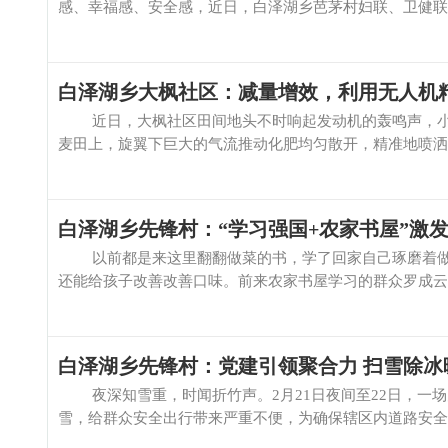
感、幸福感、安全感，近日，白泽湖乡芭茅村妇联、卫健联合
白泽湖乡大枫社区：减量增效，利用无人机
近日，大枫社区田间地头不时响起发动机的轰鸣声，小
麦田上，旋翼下巨大的气流推动化肥均匀散开，精准地喷洒在麦
白泽湖乡先锋村：“学习强国+农家书屋”激
以前都是来这里翻翻做菜的书，学了回家自己琢磨着做
还能给孩子改善改善口味。前来农家书屋学习的群众罗成云扫
白泽湖乡先锋村：党建引领聚合力 扫雪除冰
夜深知雪重，时闻折竹声。2月21日夜间至22日，一场
雪，给群众安全出行带来严重不便，为确保辖区内道路安全畅