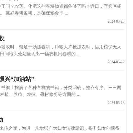
了吗？农药、化肥这些春耕物资都备够了吗？近日，宜秀区杨
抓好春耕备耕，是确保粮食丰 ...
2024-03-25
收
耕农时，铆足干劲抓春耕，种粮大户抢抓农时，运用植保无人
间地头处处呈现出一幅农机闹春耕的 ...
2024-03-22
振兴“加油站”
书架上摆满了各种各样的书籍，分类明确，整齐有序。三三两
植、养殖、农技、果树修剪等方面的 ...
2024-03-18
动
来临之际，为进一步增强广大妇女法律意识，提升妇女的获得