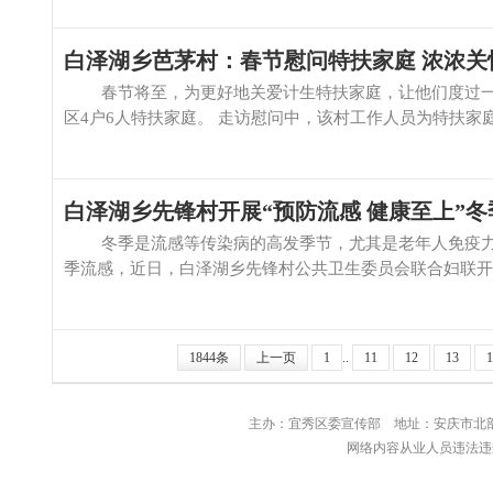
白泽湖乡芭茅村：春节慰问特扶家庭 浓浓关
春节将至，为更好地关爱计生特扶家庭，让他们度过一
区4户6人特扶家庭。 走访慰问中，该村工作人员为特扶家庭
白泽湖乡先锋村开展“预防流感 健康至上”
冬季是流感等传染病的高发季节，尤其是老年人免疫力
季流感，近日，白泽湖乡先锋村公共卫生委员会联合妇联开展了
1844条
上一页
1
..
11
12
13
1
主办：宜秀区委宣传部 地址：安庆
网络内容从业人员违法违规行