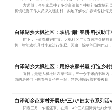
方师傅，今年家里种了多少亩油菜？种粮补贴发放到位
桥镇纪委工作人员深入螺山村，实地了解农户春耕备耕情况。 
白泽湖乡大枫社区：农机“闹”春耕 科技助丰
时下，正值春耕好时节。大枫社区广大农民群众抢抓春
机、智能农机具对小麦进行施肥、灭虫、除草等田间作业，田
白泽湖乡大枫社区：用好农家书屋 打造乡村
近日，走进大枫社区农家书屋，三十余平米的书屋内，
两的居民们正围着书桌坐在一起，静静地阅读着有关教育、种
白泽湖乡芭茅村开展庆“三八”妇女节系列活
阳春三月，乍暖还寒。在第114个三八国际劳动妇女节