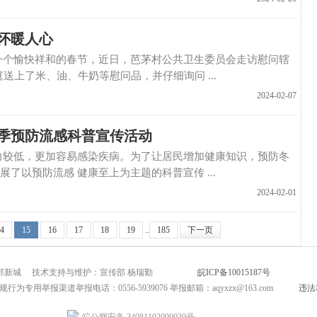
怀暖人心
个愉快祥和的春节，近日，芭茅村公共卫生委员会走访慰问辖
送上了米、油、牛奶等慰问品，并仔细询问 ...
2024-02-07
冬季预防流感科普宣传活动
较低，更加容易感染疾病。为了让居民增加健康知识，预防冬
以预防流感 健康至上为主题的科普宣传 ...
2024-02-01
4
15
16
17
18
19
..
185
下一页
市北部新城 技术支持与维护：宣传部 杨瑞勤
皖ICP备10015187号
互联网新闻
为专用举报渠道举报电话：0556-5939076 举报邮箱：aqyxzx@163.com
违法