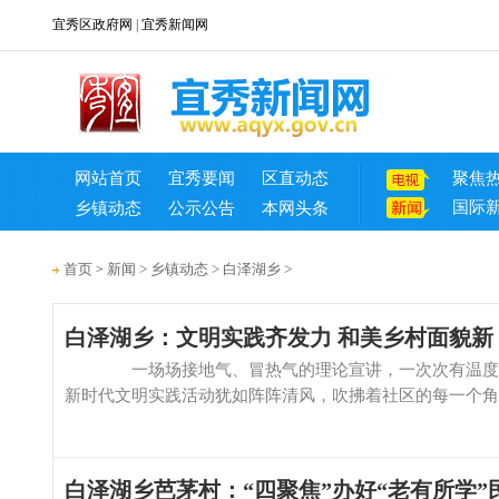
宜秀区政府网
|
宜秀新闻网
网站首页
宜秀要闻
区直动态
聚焦
国际
乡镇动态
公示公告
本网头条
首页
新闻
>
乡镇动态
>
白泽湖乡
>
>
白泽湖乡：文明实践齐发力 和美乡村面貌新
一场场接地气、冒热气的理论宣讲，一次次有温度、有
新时代文明实践活动犹如阵阵清风，吹拂着社区的每一个角落，
白泽湖乡芭茅村：“四聚焦”办好“老有所学”