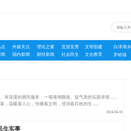
热点
外媒关注
理论之窗
宜游宜秀
文明创建
白泽湖乡
新闻
国内新闻
财经新闻
社会民生
文化教育
罗岭镇
深度的惠民服务，一项项增颜值、提气质的实践举措……
温暖着人心，传播着文明，浸润着百姓的生 .....
2024-04-10
民生实事