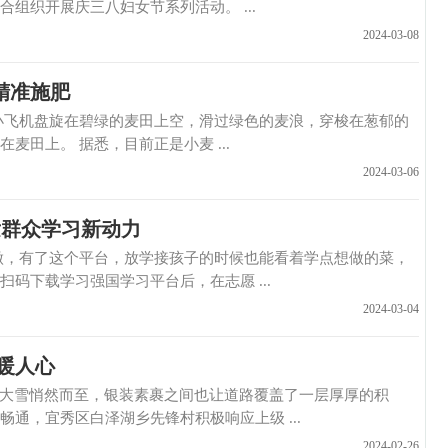
组织开展庆三八妇女节系列活动。 ...
2024-03-08
精准施肥
飞机盘旋在碧绿的麦田上空，滑过绿色的麦浪，穿梭在葱郁的
田上。 据悉，目前正是小麦 ...
2024-03-06
发群众学习新动力
，有了这个平台，放学接孩子的时候也能看着学点想做的菜，
码下载学习强国学习平台后，在志愿 ...
2024-03-04
暖人心
大雪悄然而至，银装素裹之间也让道路覆盖了一层厚厚的积
通，宜秀区白泽湖乡先锋村积极响应上级 ...
2024-02-26