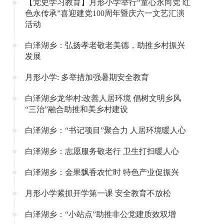
【党史学习教育】月形小学举行“童心永向党 红
色永传承”喜迎建党100周年暨庆六一文艺汇演
活动
白泽湖乡：弘扬孝老敬老美德，助推乡村振兴
发展
月形小学: 多举措加强暑期安全教育
白泽湖乡龙华村:改善人居环境 倡树文明乡风
“三治”融合助推和美乡村建设
白泽湖乡：“书记项目”聚合力 人居环境暖人心
白泽湖乡：志愿服务敬老行 卫生打扫暖人心
白泽湖乡：金果飘香农忙时 特色产业促振兴
月形小学紧抓开学第一课 安全教育不放松
白泽湖乡：“小站点”助推非公党建质效双增