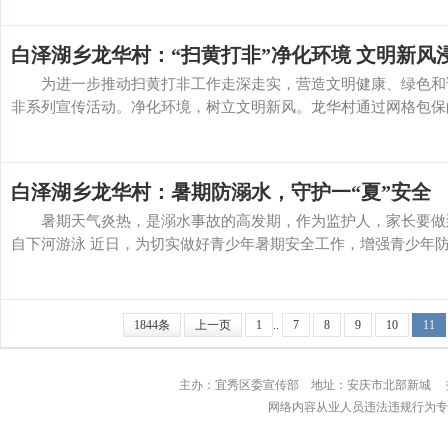
白泽湖乡龙华村：“扫黄打非”净化环境 文明新风
为进一步推动扫黄打非工作走深走实，营造文明健康、绿色和谐
非系列宣传活动。净化环境，树立文明新风。龙华村通过网格包保的
白泽湖乡龙华村：暑期防溺水，守护一“夏”安全
暑期天气炎热，是溺水事故的高发期，作为监护人，家长要做到
自下河游泳 近日，为切实做好青少年暑期安全工作，增强青少年防溺
1844条
上一页
1
..
7
8
9
10
11
主办：宜秀区委宣传部 地址：安庆市北部
网络内容从业人员违法违规行为专用举报