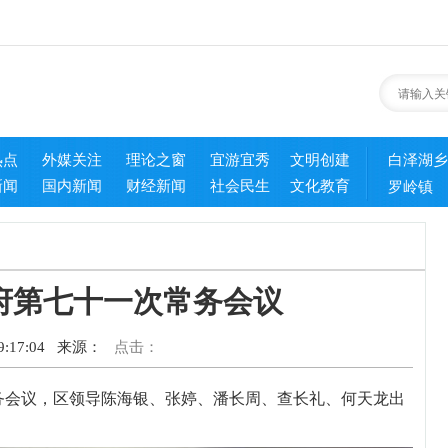
热点
外媒关注
理论之窗
宜游宜秀
文明创建
白泽湖乡
新闻
国内新闻
财经新闻
社会民生
文化教育
罗岭镇
府第七十一次常务会议
:17:04
来源：
点击：
务会议，区领导陈海银、张婷、潘长周、查长礼、何天龙出