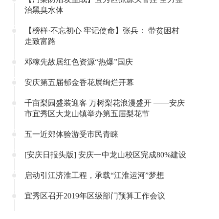
治黑臭水体
【榜样·不忘初心 牢记使命】张兵： 带贫困村
走致富路
邓稼先故居红色资源“热爆”国庆
安庆第五届郁金香花展绚烂开幕
千亩梨园盛装迎客 万树梨花浪漫盛开 ——安庆
市宜秀区大龙山镇举办第五届梨花节
五一近郊体验游受市民青睐
[安庆日报头版] 安庆一中龙山校区完成80%建设
启动引江济淮工程，承载“江淮运河”梦想
宜秀区召开2019年区级部门预算工作会议