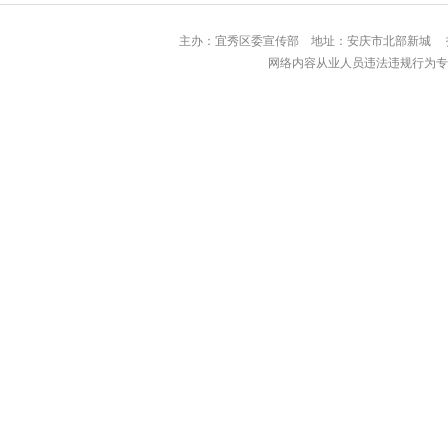
主办：宜秀区委宣传部 地址：安庆市北部
网络内容从业人员违法违规行为专用举报