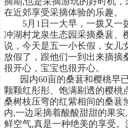
摘期,也是采摘游玩的好时机
在近郊享受采摘
5月1日一大早，一拨又一拨
冲湖村龙泉生态园采摘桑葚、
说，今天是五一小长假，女儿
放假了，跟他们一到出来摘摘
很开心，宝宝也很开心
园内60亩的桑葚和樱桃早已
颗颗红彤彤、饱满剔透的樱桃
桑树枝压弯的红紫相间的桑葚
内,一边采摘着酸酸甜甜的果实
鲜空气,真是一种绝美的享受