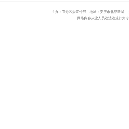
主办：宜秀区委宣传部 地址：安庆市北部
网络内容从业人员违法违规行为专用举报