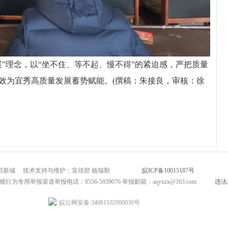
”理念，以“坐不住、等不起、慢不得”的紧迫感，严把质量
效为宜秀高质量发展蓄势赋能。(撰稿：朱接良，审核：徐
市北部新城 技术支持与维护：宣传部 杨瑞勤
皖ICP备10015187号
互联网新闻
为专用举报渠道举报电话：0556-5939076 举报邮箱：aqyxzx@163.com
违法
皖公网安备 34081102000030号