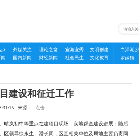
热点
外媒关注
理论之窗
宜游宜秀
文明创建
白泽湖乡
新闻
国内新闻
财经新闻
社会民生
文化教育
罗岭镇
目建设和征迁工作
:31:15
来源：
点击：
、晴岚初中等重点在建项目现场，实地督查建设进展；随后
。区领导徐永生、潘长周，区直相关单位及属地主要负责同