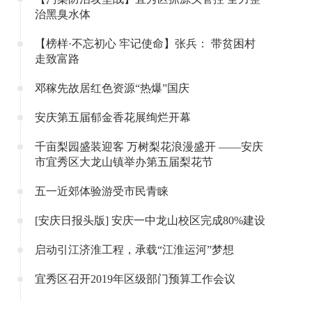
治黑臭水体
【榜样·不忘初心 牢记使命】张兵： 带贫困村
走致富路
邓稼先故居红色资源“热爆”国庆
安庆第五届郁金香花展绚烂开幕
千亩梨园盛装迎客 万树梨花浪漫盛开 ——安庆
市宜秀区大龙山镇举办第五届梨花节
五一近郊体验游受市民青睐
[安庆日报头版] 安庆一中龙山校区完成80%建设
启动引江济淮工程，承载“江淮运河”梦想
宜秀区召开2019年区级部门预算工作会议