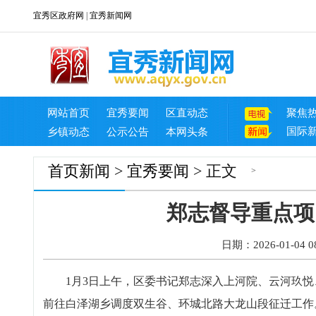
宜秀区政府网
|
宜秀新闻网
网站首页
宜秀要闻
区直动态
聚焦
国际
乡镇动态
公示公告
本网头条
首页
新闻
>
宜秀要闻
> 正文
>
郑志督导重点项
日期：2026-01-04 08
1月3日上午，区委书记郑志深入上河院、云河玖悦
前往白泽湖乡调度双生谷、环城北路大龙山段征迁工作